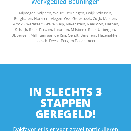
Werkgebied Beuningen
Nijmegen, Wijchen, Weurt, Beuningen, Ewijk, Winssen,
Bergharen, Horssen, Megen, Oss, Groesbeek, Cuijk, Malden,
Mook, Overasselt, Grave, Velp, Ravenstein, Neerloon, Herpen,
Schaijk, Reek, Rusven, Heumen, Milsbeek, Beek-Ubbergen,
Ubbergen, Millingen aan de Rijn, Gendt, Berghem, Hazenakker,
Heesch, Deest, Berg en Dal en meer!
IN SLECHTS 3
STAPPEN
GEREGELD!
Dakfavoriet is er voor zowel particulieren