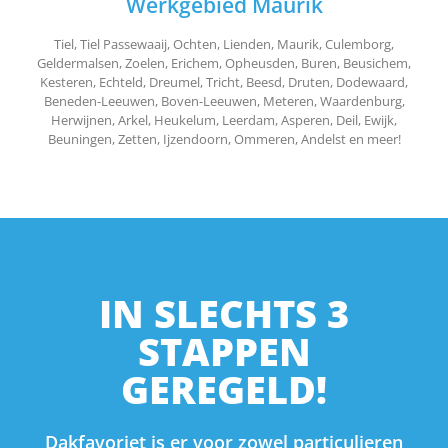
Werkgebied Maurik
Tiel, Tiel Passewaaij, Ochten, Lienden, Maurik, Culemborg,
Geldermalsen, Zoelen, Erichem, Opheusden, Buren, Beusichem,
Kesteren, Echteld, Dreumel, Tricht, Beesd, Druten, Dodewaard,
Beneden-Leeuwen, Boven-Leeuwen, Meteren, Waardenburg,
Herwijnen, Arkel, Heukelum, Leerdam, Asperen, Deil, Ewijk,
Beuningen, Zetten, Ijzendoorn, Ommeren, Andelst en meer!
IN SLECHTS 3
STAPPEN
GEREGELD!
Dakfavoriet is er voor zowel particulieren